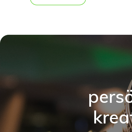
pers
krea