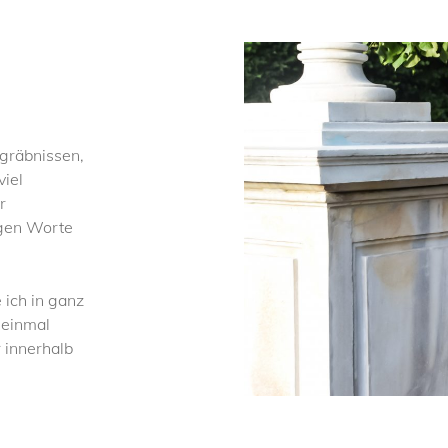
gräbnissen,
viel
r
tigen Worte
 ich in ganz
 einmal
 innerhalb