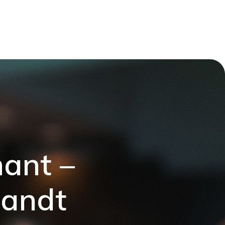
ant –
wandt